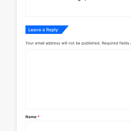
प्रवास
पर
Leave a Reply
Your email address will not be published.
Required fields
C
o
m
m
e
n
t
*
Name
*