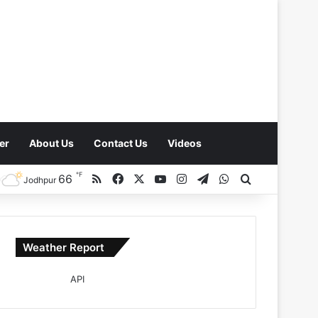
er
About Us
Contact Us
Videos
℉
RSS
Facebook
X
YouTube
Instagram
Telegram
WhatsApp
66
Search for
Jodhpur
Weather Report