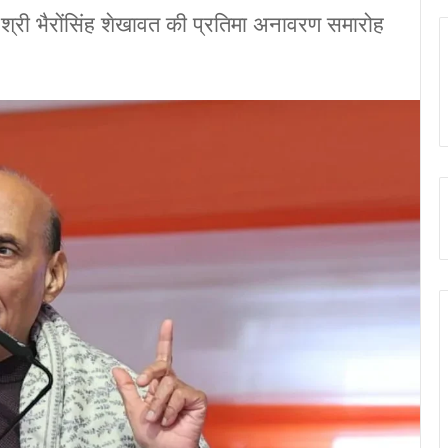
व. श्री भैरोंसिंह शेखावत की प्रतिमा अनावरण समारोह