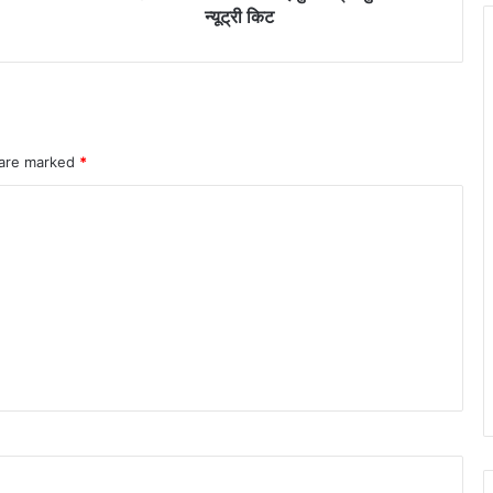
को
न्यूट्री किट
वितरित
की
गई
मुख्यमंत्री
सुपोषण
न्यूट्री
 are marked
*
किट