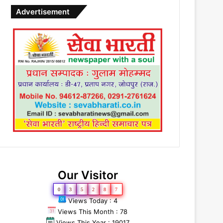
Advertisement
Our Visitor
0
3
5
2
8
7
Views Today : 4
Views This Month : 78
Views This Year : 19017