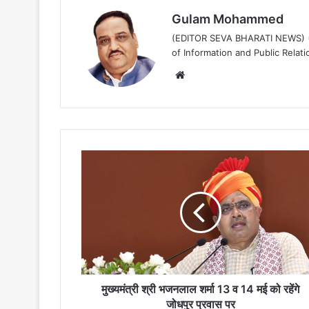
Gulam Mohammed
(EDITOR SEVA BHARATI NEWS) ==
of Information and Public Relati
Website
मुख्यमंत्री
श्री
भजनलाल
शर्मा
13
व
14
मई
को
रहेंगे
मुख्यमंत्री श्री भजनलाल शर्मा 13 व 14 मई को रहेंगे
जोधपुर
जोधपुर प्रवास पर