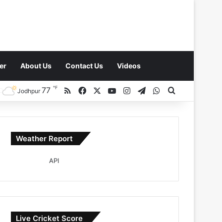
er
About Us
Contact Us
Videos
℉
RSS
Facebook
X
YouTube
Instagram
Telegram
WhatsApp
77
Search for
Jodhpur
Weather Report
Live Cricket Score