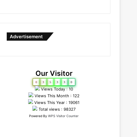
Advertisement
Our Visitor
0
3
5
3
3
0
Views Today : 10
Views This Month : 122
Views This Year : 19061
Total views : 98327
Powered By
WPS Visitor Counter