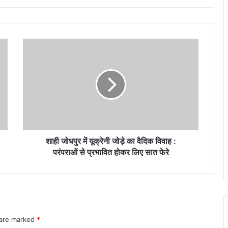
शाही
जोधपुर
में
यूक्रेनी
जोड़े
का
वैदिक
विवाह
:
परंपराओं
शाही जोधपुर में यूक्रेनी जोड़े का वैदिक विवाह :
से
परंपराओं से प्रभावित होकर लिए सात फेरे
प्रभावित
होकर
लिए
सात
फेरे
 are marked
*