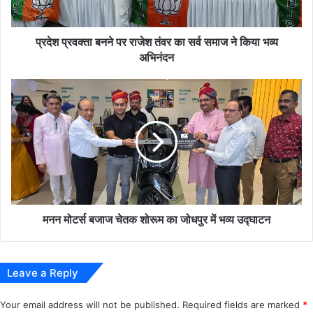
मेघवाल, प्रफुल ओझा, श्यामलाल गहलोत, महेंद्र देवासी, दिनेश देवासी सहित
सर्व
अनेक गणमान्य नागरिक मौजूद रहे।
समाज
ने
प्रदेश प्रवक्ता बनने पर राजेश तंवर का सर्व समाज ने किया भव्य
किया
अभिनंदन
प्रतियोगिता के शुभारंभ के साथ ही सोजत में क्रिकेट का उत्सव शुरू हो गया है।
भव्य
आगामी दिनों में होने वाले मुकाबलों को लेकर खिलाड़ियों और दर्शकों में विशेष उत्साह
अभिनंदन
मनन
बना हुआ है।
मोटर्स
बजाज
Post Views:
26
चेतक
शोरूम
का
जोधपुर
में
भव्य
उद्घाटन
मनन मोटर्स बजाज चेतक शोरूम का जोधपुर में भव्य उद्घाटन
Leave a Reply
Your email address will not be published.
Required fields are marked
*