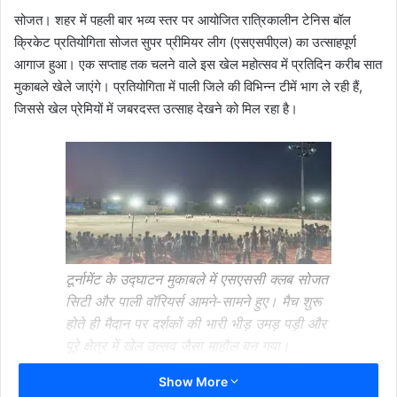
सोजत। शहर में पहली बार भव्य स्तर पर आयोजित रात्रिकालीन टेनिस बॉल
क्रिकेट प्रतियोगिता सोजत सुपर प्रीमियर लीग (एसएसपीएल) का उत्साहपूर्ण
आगाज हुआ। एक सप्ताह तक चलने वाले इस खेल महोत्सव में प्रतिदिन करीब सात
मुकाबले खेले जाएंगे। प्रतियोगिता में पाली जिले की विभिन्न टीमें भाग ले रही हैं,
जिससे खेल प्रेमियों में जबरदस्त उत्साह देखने को मिल रहा है।
टूर्नामेंट के उद्घाटन मुकाबले में एसएससी क्लब सोजत
सिटी और पाली वॉरियर्स आमने-सामने हुए। मैच शुरू
होते ही मैदान पर दर्शकों की भारी भीड़ उमड़ पड़ी और
पूरे क्षेत्र में खेल उत्सव जैसा माहौल बन गया।
फ्लडलाइट्स की रोशनी में खेले जा रहे मुकाबलों ने
Show More
दर्शकों का खास आकर्षण केंद्र बना दिया।